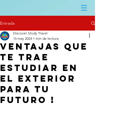
Entrada
Discover Study Travel
15 may 2024
1 min de lectura
Ventajas que
te trae
estudiar en
el exterior
para tu
futuro !